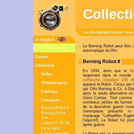
Collect
La photographie pour tous
In English
Le Berning Robot peut être 
automatique du film.
Galerie
Berning Robot II
Collection
En 1934, alors que le
f
Reflex
largement dans le monde 
cartouche standard 135
n'e
Télémétriques
apparut le Robot. Conçu par He
par Otto Berning & Co. à Düss
Foldings
alors la seule alternative e
Zeiss Contax. Tout comme l
Compacts
nombreux pilotes de l'armée d
de la deuxième guerre mond
Berning Robot II
l'exemplaire présenté ici
Berning Robot
marquage "Luftwaffen Eigent
Star
l'objectif). Le Robot fut pr
Canon AF 35 ML
après guerre.
Foca Sport
Kodak Retinette
Le Robot est un appareil part