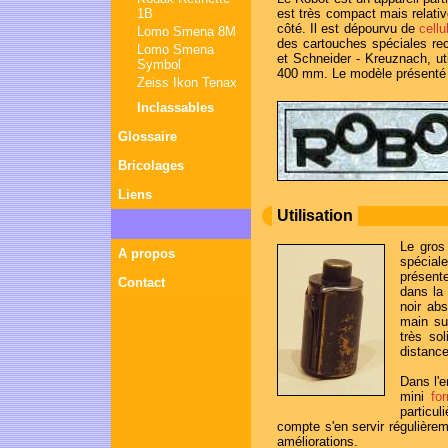
1B
est très compact mais relati
côté. Il est dépourvu de
cellu
Lomo Smena 8M
des cartouches spéciales r
Lomo Smena
et Schneider - Kreuznach, u
Symbol
400 mm. Le modèle présenté i
Zeiss Ikon Tenax
Inclassables
Glossaire
Bricolages
Liens
Utilisation
Le gros
A propos
spécial
présente
Contact
dans la 
noir abs
main su
très so
distance
Dans l'e
mini
fo
particul
compte s'en servir régulière
améliorations.