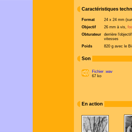
Caractéristiques tech
Format
24 x 24 mm (su
Objectif
26 mm à vis,
fo
Obturateur
derrière l'object
vitesses
Poids
820 g avec le B
Son
Fichier .wav
67 ko
En action