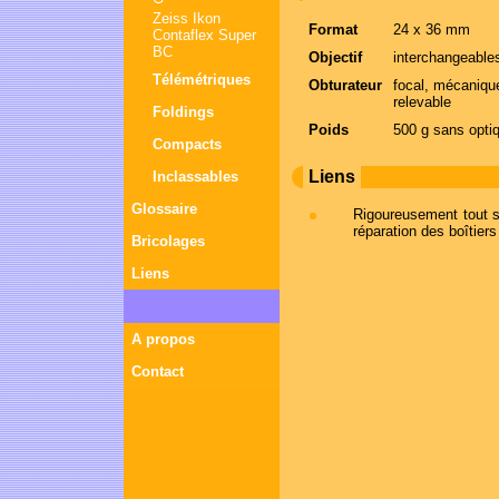
Zeiss Ikon
Format
24 x 36 mm
Contaflex Super
BC
Objectif
interchangeabl
Télémétriques
Obturateur
focal, mécaniqu
relevable
Foldings
Poids
500 g sans opti
Compacts
Liens
Inclassables
Glossaire
Rigoureusement tout 
réparation des boîtiers
Bricolages
Liens
A propos
Contact