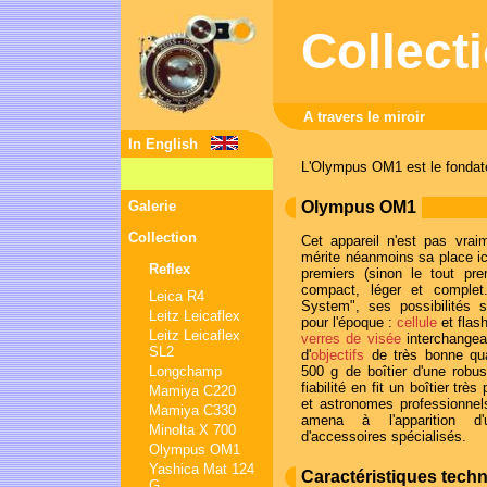
Collect
A travers le miroir
In English
L'Olympus OM1 est le fondat
Galerie
Olympus OM1
Collection
Cet appareil n'est pas vrai
mérite néanmoins sa place ici
Reflex
premiers (sinon le tout pr
compact, léger et comple
Leica R4
System", ses possibilités 
Leitz Leicaflex
pour l'époque :
cellule
et flas
Leitz Leicaflex
verres de visée
interchange
SL2
d'
objectifs
de très bonne qual
Longchamp
500 g de boîtier d'une robu
fiabilité en fit un boîtier très
Mamiya C220
et astronomes professionnel
Mamiya C330
amena à l'apparition 
Minolta X 700
d'accessoires spécialisés.
Olympus OM1
Yashica Mat 124
Caractéristiques tech
G