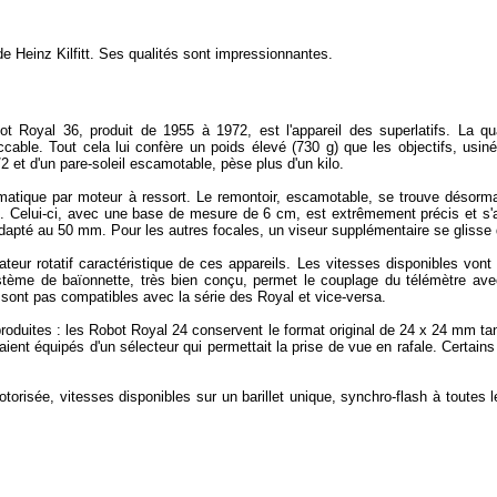
de Heinz Kilfitt. Ses qualités sont impressionnantes.
t Royal 36, produit de 1955 à 1972, est l'appareil des superlatifs. La qua
ccable. Tout cela lui confère un poids élevé (730 g) que les
objectifs
, usin
/2 et d'un pare-soleil escamotable, pèse plus d'un kilo.
atique par moteur à ressort. Le remontoir, escamotable, se trouve désormai
. Celui-ci, avec une base de mesure de 6 cm, est extrêmement précis et s'a
t adapté au 50 mm. Pour les autres
focales
, un viseur supplémentaire se glisse d
ateur
rotatif caractéristique de ces appareils. Les
vitesses
disponibles vont 
tème de baïonnette, très bien conçu, permet le couplage du
télémètre
avec
sont pas compatibles avec la série des Royal et vice-versa.
produites : les Robot Royal 24 conservent le
format
original de 24 x 24 mm tan
ent équipés d'un sélecteur qui permettait la prise de vue en rafale. Certain
otorisée,
vitesses
disponibles sur un
barillet
unique,
synchro-flash
à toutes l