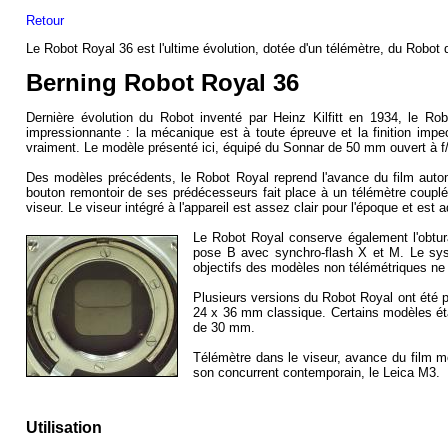
Retour
Le Robot Royal 36 est l'ultime évolution, dotée d'un
télémètre
, du Robot 
Berning Robot Royal 36
Dernière évolution du
Robot
inventé par Heinz Kilfitt en 1934, le Robo
impressionnante : la mécanique est à toute épreuve et la finition impe
vraiment. Le modèle présenté ici, équipé du Sonnar de 50 mm
ouvert
à f
Des modèles précédents, le Robot Royal reprend l'avance du film autom
bouton remontoir de ses prédécesseurs fait place à un
télémètre
couplé
viseur
. Le viseur intégré à l'appareil est assez clair pour l'époque et es
Le Robot Royal conserve également l'
obtur
pose B
avec
synchro-flash
X et M. Le sys
objectifs des modèles non
télémétriques
ne 
Plusieurs versions du Robot Royal ont été 
24 x 36 mm classique. Certains modèles étai
de 30 mm.
Télémètre
dans le
viseur
, avance du film m
son concurrent contemporain, le
Leica
M3.
Utilisation