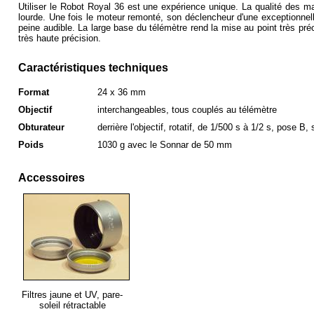
Utiliser le Robot Royal 36 est une expérience unique. La qualité des matér
lourde. Une fois le moteur remonté, son déclencheur d'une exceptionne
peine audible. La large base du
télémètre
rend la mise au point très p
très haute précision.
Caractéristiques techniques
Format
24 x 36 mm
Objectif
interchangeables, tous couplés au
télémètre
Obturateur
derrière l'objectif, rotatif, de 1/500 s à 1/2 s,
pose B
,
Poids
1030 g avec le Sonnar de 50 mm
Accessoires
Filtres jaune et UV, pare-
soleil rétractable